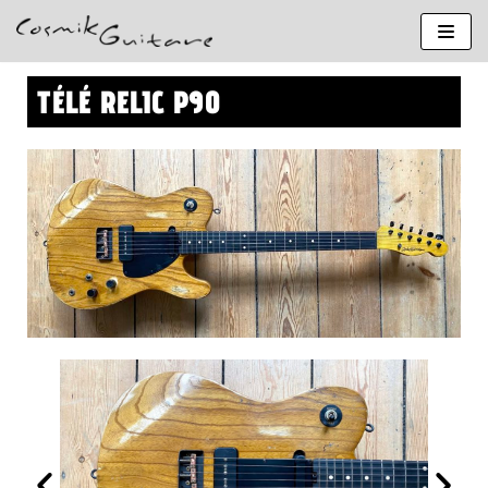
Aller
au
contenu
TÉLÉ RELIC P90