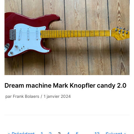
Dream machine Mark Knopfler candy 2.0
par
Frank Bolaers
1 janvier 2024
« Précédent
1
2
3
4
5
…
13
Suivant »