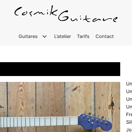
Guitares
L’atelier
Tarifs
Contact
Un
Un
Un
Un
Fr
Si
Jo