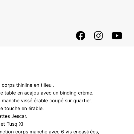
Facebook
Instagram
Youtube
 corps thinline en tilleul.
e table en acajou avec un binding crème.
 manche vissé érable coupé sur quartier.
e touche en érable.
ettes Jescar.
llet Tusq Xl
nction corps manche avec 6 vis encastrées,