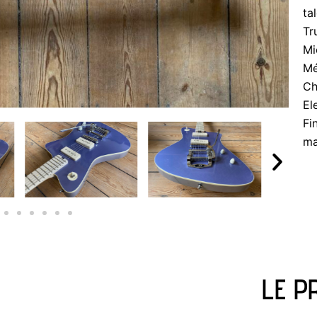
ta
Tr
Mi
Mé
Ch
El
Fi
ma
LE P